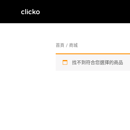
跳
clicko
至
主
要
內
容
首頁
/ 商城
找不到符合您選擇的商品